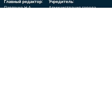
Главный редактор
:
Учредитель
:
Павленко Н.А.
Администрация города
Адрес редакции
:
Новокузнецка
654080,
654080, Кемеровская
Кемеровская
область - Кузбасс,
область - Кузбасс,
г. Новокузнецк, ул. Кирова,
г. Новокузнецк, ул.
д. 71,
Кирова, д. 71
Телефон:+7 (3843) 32-15-
Телефон
: +7 (3843)
77
32-15-77
Почта
:
pressa@admnkz.info
Знак
информационной
продукции 0+
Сайт Администрации
Сайт НГ Cовета народных депутатов