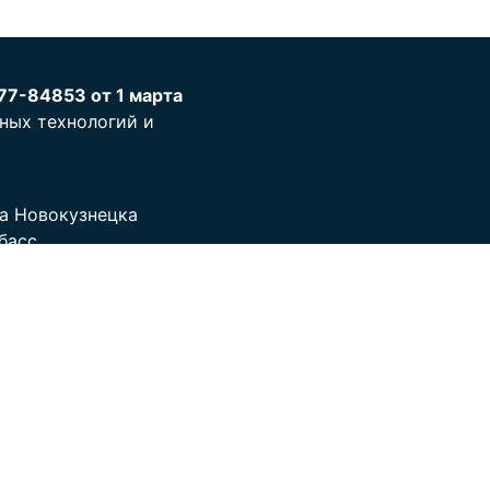
77-84853 от 1 марта
ных технологий и
а Новокузнецка
басс,
тов