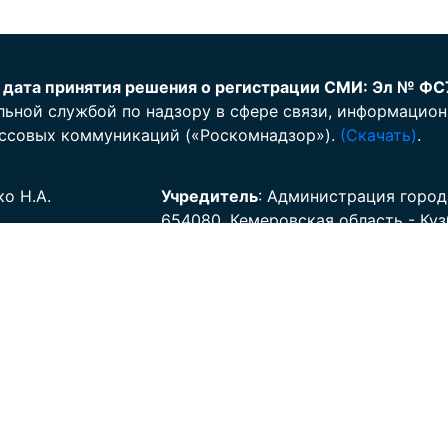
 дата принятия решения о регистрации СМИ: Эл № ФС
льной службой по надзору в сфере связи, информацион
ссовых коммуникаций («Роскомнадзор»).
(Скачать)
.
ко Н.А.
Учредитель
: Администрация город
654080, Кемеровская область - Куз
басс,
г. Новокузнецк, ул. Кирова, д. 71,
д. 71
Телефон:+7 (3843) 32-15-77
77
дукции 0+
йт Администрации
Сайт НГ Cовета народных депута