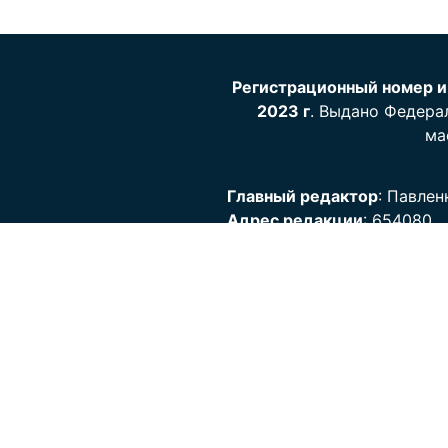
Регистрационный номер и
2023 г
. Выдано Федера
ма
Главный редактор
: Павлен
Адрес редакции
: 654080,
Кемеровская область - Куз
г. Новокузнецк, ул. Кирова, 
Телефон
: +7 (3843) 32-15-
Почта
: pressa@admnkz.info
Знак информационной про
Са